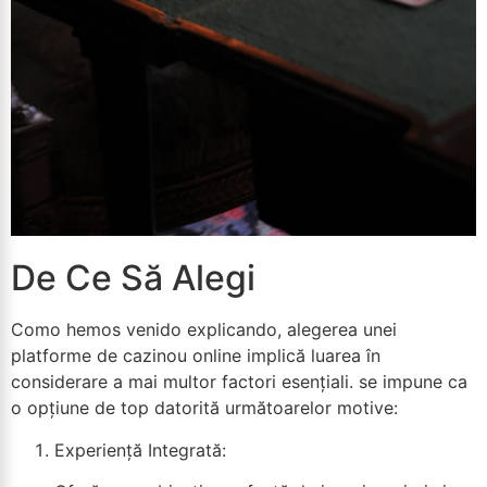
De Ce Să Alegi
Como hemos venido explicando, alegerea unei
platforme de cazinou online implică luarea în
considerare a mai multor factori esențiali. se impune ca
o opțiune de top datorită următoarelor motive:
Experiență Integrată: