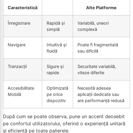
Caracteristică
Alte Platforme
Înregistrare
Rapidă și
Variabilă, uneori
simplă
complexă
Navigare
Intuitivă și
Poate fi fragmentată
fluidă
sau dificilă
Tranzacții
Sigure și
Securitate variabilă,
rapide
viteze diferite
Accesibilitate
Optimizată
Necesită adesea
Mobilă
pe orice
aplicații dedicate sau
dispozitiv
are performanță redusă
După cum se poate observa, pune un accent deosebit
pe confortul utilizatorului, oferind o experiență unitară
și eficientă pe toate palierele.