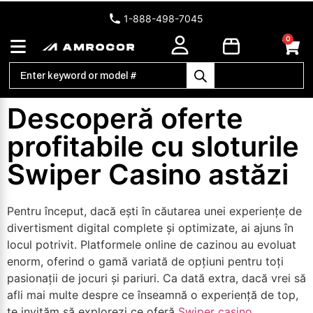
1-888-498-7045
0
Descoperă oferte
profitabile cu sloturile
Swiper Casino astăzi
Pentru început, dacă ești în căutarea unei experiențe de
divertisment digital complete și optimizate, ai ajuns în
locul potrivit. Platformele online de cazinou au evoluat
enorm, oferind o gamă variată de opțiuni pentru toți
pasionații de jocuri și pariuri. Ca dată extra, dacă vrei să
afli mai multe despre ce înseamnă o experiență de top,
te invităm să explorezi ce oferă
Swiper casino
.