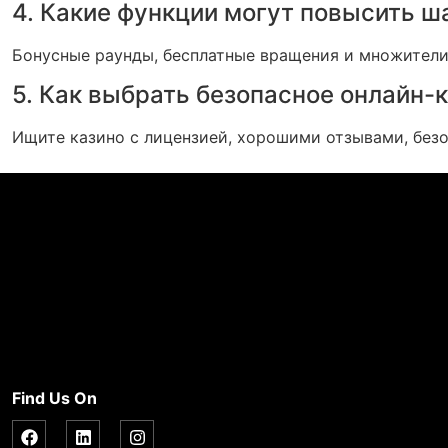
4. Какие функции могут повысить 
Бонусные раунды, бесплатные вращения и множители
5. Как выбрать безопасное онлайн-
Ищите казино с лицензией, хорошими отзывами, без
Find Us On