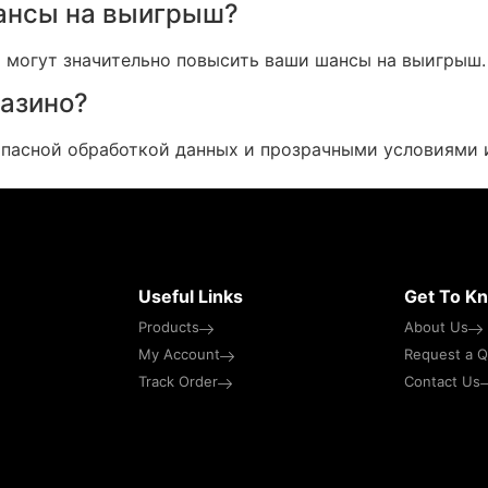
шансы на выигрыш?
 могут значительно повысить ваши шансы на выигрыш.
казино?
опасной обработкой данных и прозрачными условиями 
Useful Links
Get To K
Products
About Us
My Account
Request a 
Track Order
Contact Us