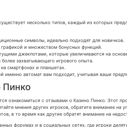
существует несколько типов, каждый из которых пред
иционные символы, идеально подходят для новичков.
графикой и множеством бонусных функций.
ущими джекпотами, которые увеличиваются на основе
 более захватывающего игрового опыта.
на смартфонах и планшетах.
й именно автомат вам подходит, учитывая ваши предпо
о Пинко
тся ознакомиться с отзывами о Казино Пинко. Этот пр
итайте мнения других игроков, обратите внимание на
ов, в то время как другие обратят внимание на недос
ных форумах и в социальных сетях, где игроки делят