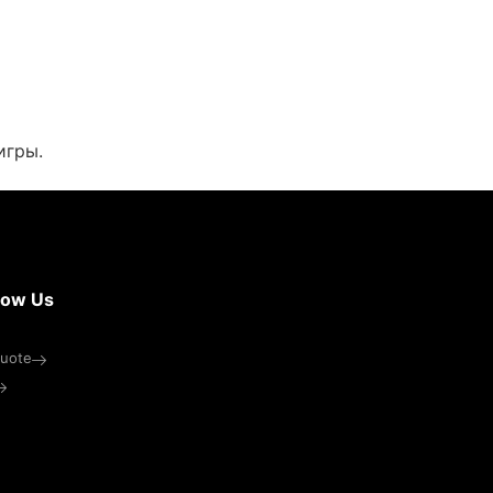
игры.
now Us
Quote