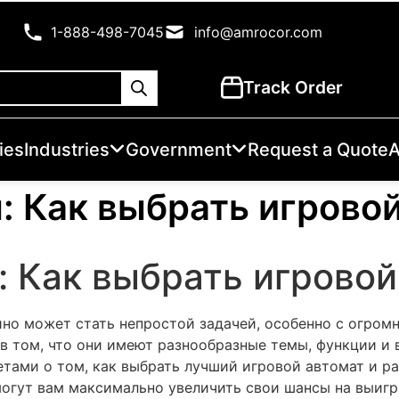
1-888-498-7045
info@amrocor.com
Track Order
ies
Industries
Government
Request a Quote
A
: Как выбрать игрово
: Как выбрать игровой
но может стать непростой задачей, особенно с огром
в том, что они имеют разнообразные темы, функции и 
етами о том, как выбрать лучший игровой автомат и р
огут вам максимально увеличить свои шансы на выиг