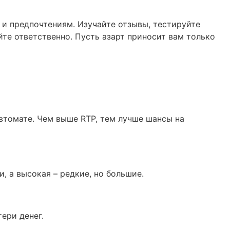
 и предпочтениям. Изучайте отзывы, тестируйте
те ответственно. Пусть азарт приносит вам только
автомате. Чем выше RTP, тем лучше шансы на
, а высокая – редкие, но большие.
ери денег.