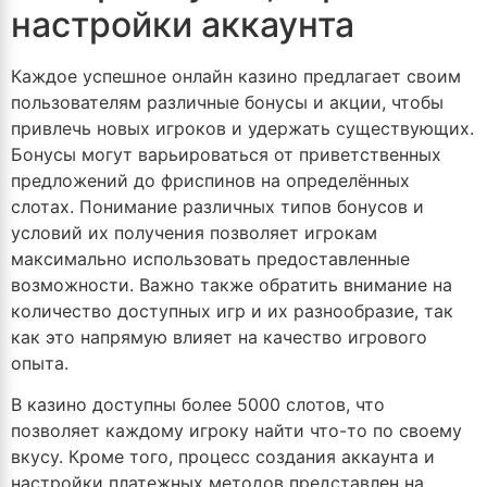
настройки аккаунта
Каждое успешное онлайн казино предлагает своим
пользователям различные бонусы и акции, чтобы
привлечь новых игроков и удержать существующих.
Бонусы могут варьироваться от приветственных
предложений до фриспинов на определённых
слотах. Понимание различных типов бонусов и
условий их получения позволяет игрокам
максимально использовать предоставленные
возможности. Важно также обратить внимание на
количество доступных игр и их разнообразие, так
как это напрямую влияет на качество игрового
опыта.
В казино доступны более 5000 слотов, что
позволяет каждому игроку найти что-то по своему
вкусу. Кроме того, процесс создания аккаунта и
настройки платежных методов представлен на