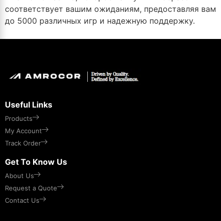
соответствует вашим ожиданиям, предоставляя вам
до 5000 различных игр и надежную поддержку.
Useful Links
Products
My Account
Track Order
Get To Know Us
About Us
Request a Quote
Contact Us