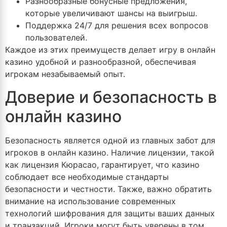
Разнообразные бонусные предложения,
которые увеличивают шансы на выигрыш.
Поддержка 24/7 для решения всех вопросов
пользователей.
Каждое из этих преимуществ делает игру в онлайн
казино удобной и разнообразной, обеспечивая
игрокам незабываемый опыт.
Доверие и безопасность в
онлайн казино
Безопасность является одной из главных забот для
игроков в онлайн казино. Наличие лицензии, такой
как лицензия Кюрасао, гарантирует, что казино
соблюдает все необходимые стандарты
безопасности и честности. Также, важно обратить
внимание на использование современных
технологий шифрования для защиты ваших данных
и транзакций. Игроки могут быть уверены в том,