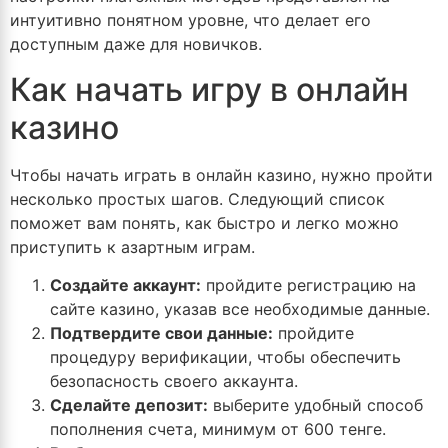
интуитивно понятном уровне, что делает его
доступным даже для новичков.
Как начать игру в онлайн
казино
Чтобы начать играть в онлайн казино, нужно пройти
несколько простых шагов. Следующий список
поможет вам понять, как быстро и легко можно
приступить к азартным играм.
Создайте аккаунт:
пройдите регистрацию на
сайте казино, указав все необходимые данные.
Подтвердите свои данные:
пройдите
процедуру верификации, чтобы обеспечить
безопасность своего аккаунта.
Сделайте депозит:
выберите удобный способ
пополнения счета, минимум от 600 тенге.