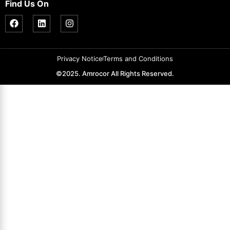
Find Us On
Privacy Notice
Terms and Conditions
©2025. Amrocor All Rights Reserved.