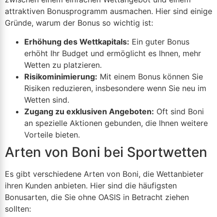
attraktiven Bonusprogramm ausmachen. Hier sind einige
Gründe, warum der Bonus so wichtig ist:
Erhöhung des Wettkapitals:
Ein guter Bonus
erhöht Ihr Budget und ermöglicht es Ihnen, mehr
Wetten zu platzieren.
Risikominimierung:
Mit einem Bonus können Sie
Risiken reduzieren, insbesondere wenn Sie neu im
Wetten sind.
Zugang zu exklusiven Angeboten:
Oft sind Boni
an spezielle Aktionen gebunden, die Ihnen weitere
Vorteile bieten.
Arten von Boni bei Sportwetten
Es gibt verschiedene Arten von Boni, die Wettanbieter
ihren Kunden anbieten. Hier sind die häufigsten
Bonusarten, die Sie ohne OASIS in Betracht ziehen
sollten: